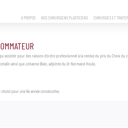
À PROPOS
NOS CHIRURGIENS PLASTICIENS
CHIRURGIES ET TRAITE
NSOMMATEUR
 pu assister pour des raisons d’ordre professionnel à la remise du prix du Choix du c
 Montalin ainsi que Johanne Blais, adjointe du Dr Normand Houle.
nt choisi pour une 6e année consécutive.