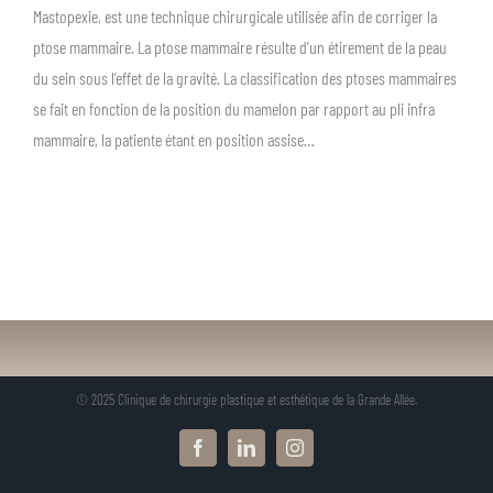
Mastopexie, est une technique chirurgicale utilisée afin de corriger la
ptose mammaire. La ptose mammaire résulte d’un étirement de la peau
du sein sous l’effet de la gravité. La classification des ptoses mammaires
se fait en fonction de la position du mamelon par rapport au pli infra
mammaire, la patiente étant en position assise…
© 2025 Clinique de chirurgie plastique et esthétique de la Grande Allée.
Facebook
LinkedIn
Instagram