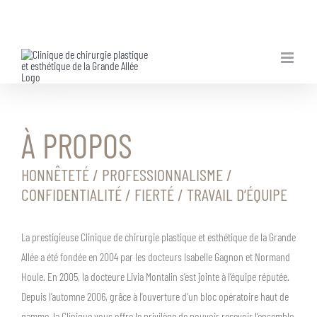
Skip
to
content
À PROPOS
HONNÊTETÉ / PROFESSIONNALISME /
CONFIDENTIALITÉ / FIERTÉ / TRAVAIL D’ÉQUIPE
La prestigieuse Clinique de chirurgie plastique et esthétique de la Grande
Allée a été fondée en 2004 par les docteurs Isabelle Gagnon et Normand
Houle. En 2005, la docteure Livia Montalin s’est jointe à l’équipe réputée.
Depuis l’automne 2006, grâce à l’ouverture d’un bloc opératoire haut de
gamme, la Clinique vous offre le privilège de pouvoir recevoir l’ensemble