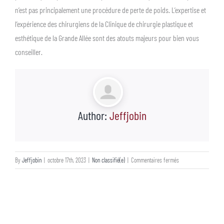
n’est pas principalement une procédure de perte de poids. L’expertise et
l’expérience des chirurgiens de la Clinique de chirurgie plastique et
esthétique de la Grande Allée sont des atouts majeurs pour bien vous
conseiller.
Author:
Jeffjobin
sur
By
Jeffjobin
|
octobre 17th, 2023
|
Non classifié(e)
|
Commentaires fermés
Qu’est-
ce
qu’une
abdominoplastie?
Est-