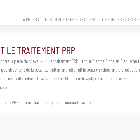
À PROPOS
NOS CHIRURGIENS PLASTICIENS
CHIRURGIES ET TRAITE
ET LE TRAITEMENT PRP
ntre la perte de cheveux : « Le traitement PRP » (pour Plasma Riche en Plaquettes).
rajeunissement de la peau. Le traitement raffermit la peau en stimulant la production d
es cernes, uniformiser et raviver le teint. Étant non invasif, ce traitement nécessite une
cale.
itement PRP ou pour tout autre questionnements sur le sujet.