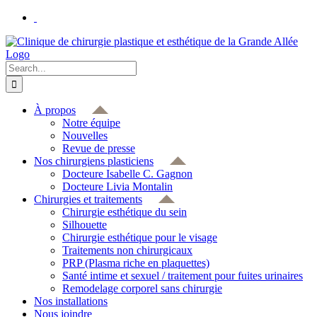
Skip
to
content
Search
for:
À propos
Notre équipe
Nouvelles
Revue de presse
Nos chirurgiens plasticiens
Docteure Isabelle C. Gagnon
Docteure Livia Montalin
Chirurgies et traitements
Chirurgie esthétique du sein
Silhouette
Chirurgie esthétique pour le visage
Traitements non chirurgicaux
PRP (Plasma riche en plaquettes)
Santé intime et sexuel / traitement pour fuites urinaires
Remodelage corporel sans chirurgie
Nos installations
Nous joindre