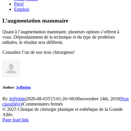
Privé
Emplois
L’augmentation mammaire
Quant à l’augmentation mammaire, plusieurs options s’offrent à
vous. Dépendamment de la technique et du type de prothèses
utilisées, le résultat sera différent.
Consultez l’un de nos trois chirurgiens!
Author:
Jeffjobin
By
Jeffjobin
|
2020-08-03T15:01:26+00:00
novembre 24th, 2018
|
Non
sur
classifié(e)
|
Commentaires fermés
L’augmentation
© 2025 Clinique de chirurgie plastique et esthétique de la Grande
mammaire
Allée.
Facebook
LinkedIn
Instagram
Page load link
Go
to