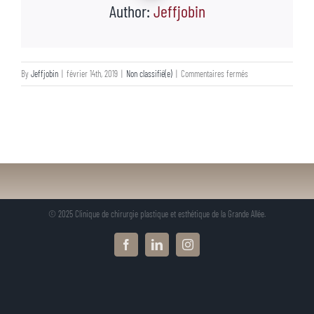
Author:
Jeffjobin
sur
By
Jeffjobin
|
février 14th, 2019
|
Non classifié(e)
|
Commentaires fermés
La
St-
Valentin
© 2025 Clinique de chirurgie plastique et esthétique de la Grande Allée.
Facebook
LinkedIn
Instagram