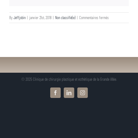
sur
By
Jeffjobin
|
janvier 21st, 2018
|
Non classifié(e)
|
Commentaires fermés
La
labioplastie
© 2025 Clinique de chirurgie plastique et esthétique de la Grande Allée.
Facebook
LinkedIn
Instagram