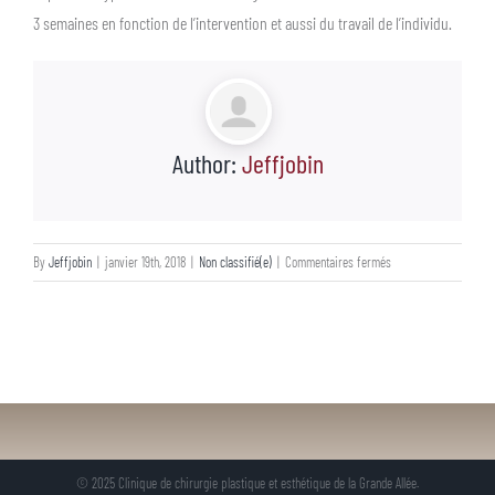
3 semaines en fonction de l’intervention et aussi du travail de l’individu.
Author:
Jeffjobin
sur
By
Jeffjobin
|
janvier 19th, 2018
|
Non classifié(e)
|
Commentaires fermés
La
blépharoplastie
© 2025 Clinique de chirurgie plastique et esthétique de la Grande Allée.