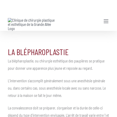
Skip
to
content
LA BLÉPHAROPLASTIE
La blépharoplastie, ou chirurgie esthétique des paupières se pratique
pour donner une apparence plus jeune et reposée au regard.
L’intervention s’accomplit généralement sous une anesthésie générale
ou, dans certains cas, sous anesthésie locale avec ou sans narcose. Le
retour à la maison se fait le jour même.
La convalescence doit se préparer, s’organiser et la durée de celle-ci
dépend du type d’intervention envisagée. L’arrêt de travail varie entre 1 et