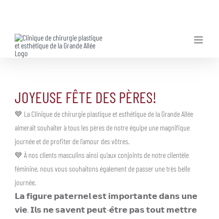
Skip
to
content
JOYEUSE FÊTE DES PÈRES!
💙 La Clinique de chirurgie plastique et esthétique de la Grande Allée
aimerait souhaiter à tous les pères de notre équipe une magnifique
journée et de profiter de l’amour des vôtres.
💙 À nos clients masculins ainsi qu’aux conjoints de notre clientèle
féminine, nous vous souhaitons également de passer une très belle
journée.
𝗟𝗮 𝗳𝗶𝗴𝘂𝗿𝗲 𝗽𝗮𝘁𝗲𝗿𝗻𝗲𝗹 𝗲𝘀𝘁 𝗶𝗺𝗽𝗼𝗿𝘁𝗮𝗻𝘁𝗲 𝗱𝗮𝗻𝘀 𝘂𝗻𝗲
𝘃𝗶𝗲. 𝗜𝗹𝘀 𝗻𝗲 𝘀𝗮𝘃𝗲𝗻𝘁 𝗽𝗲𝘂𝘁-𝗲̂𝘁𝗿𝗲 𝗽𝗮𝘀 𝘁𝗼𝘂𝘁 𝗺𝗲𝘁𝘁𝗿𝗲