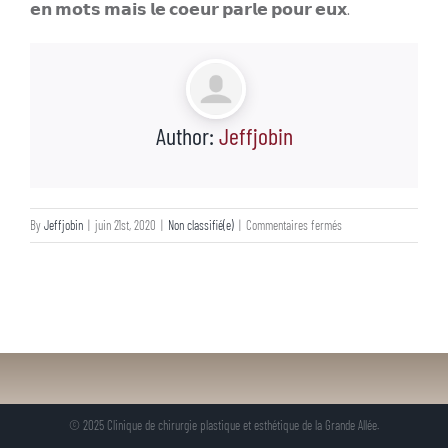
𝗲𝗻 𝗺𝗼𝘁𝘀 𝗺𝗮𝗶𝘀 𝗹𝗲 𝗰𝗼𝗲𝘂𝗿 𝗽𝗮𝗿𝗹𝗲 𝗽𝗼𝘂𝗿 𝗲𝘂𝘅.
Author:
Jeffjobin
sur
By
Jeffjobin
|
juin 21st, 2020
|
Non classifié(e)
|
Commentaires fermés
Joyeuse
fête
des
pères!
© 2025 Clinique de chirurgie plastique et esthétique de la Grande Allée.