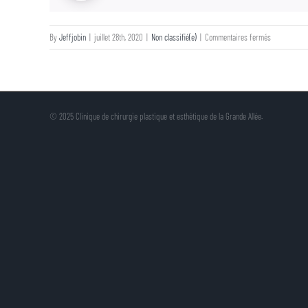
sur
By
Jeffjobin
|
juillet 28th, 2020
|
Non classifié(e)
|
Commentaires fermés
Docteur
Normand
Houle
© 2025 Clinique de chirurgie plastique et esthétique de la Grande Allée.