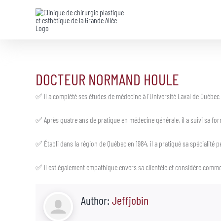
Skip
to
content
DOCTEUR NORMAND HOULE
✅ Il a complété ses études de médecine à l’Université Laval de Québec 
✅ Après quatre ans de pratique en médecine générale, il a suivi sa form
✅ Établi dans la région de Québec en 1984, il a pratiqué sa spécialité
✅ Il est également empathique envers sa clientèle et considère comme ess
Author:
Jeffjobin