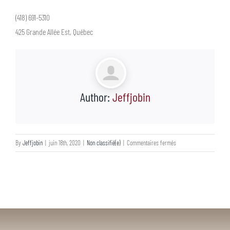
(418) 691-5310
425 Grande Allée Est, Québec
Author:
Jeffjobin
sur
By
Jeffjobin
|
juin 18th, 2020
|
Non classifié(e)
|
Commentaires fermés
Chirurgies
esthétiques
des
seins