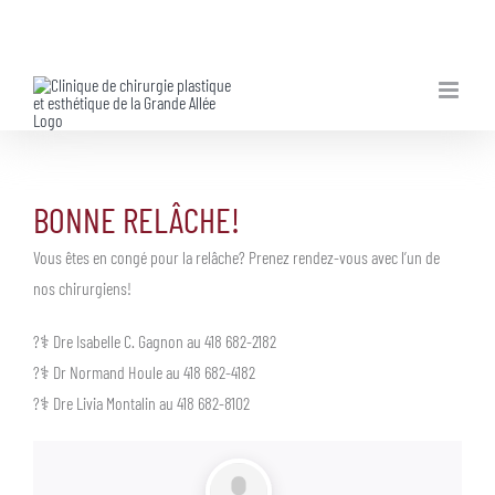
Skip
to
content
BONNE RELÂCHE!
Vous êtes en congé pour la relâche? Prenez rendez-vous avec l’un de
nos chirurgiens!
?‍⚕️ Dre Isabelle C. Gagnon au 418 682-2182
?‍⚕️ Dr Normand Houle au 418 682-4182
?‍⚕️ Dre Livia Montalin au 418 682-8102