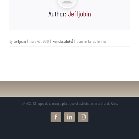
Author:
Jeffjobin
sur
By
Jeffjobin
|
mars 4th, 2019
|
Non classifié(e)
|
Commentaires fermés
Bonne
relâche!
© 2025 Clinique de chirurgie plastique et esthétique de la Grande Allée.
Facebook
LinkedIn
Instagram