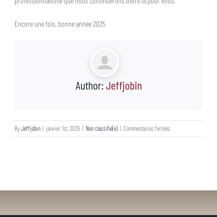
professionnalisme que nous continuerons d’être là pour vous.
Encore une fois, bonne année 2025
Author:
Jeffjobin
sur
By
Jeffjobin
|
janvier 1st, 2025
|
Non classifié(e)
|
Commentaires fermés
Bonne
et
heureuse
année
2025