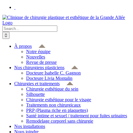
Skip
to
content
Search
for:
À propos
Notre équipe
Nouvelles
Revue de presse
Nos chirurgiens plasticiens
Docteure Isabelle C. Gagnon
Docteure Livia Montalin
Chirurgies et traitements
Chirurgie esthétique du sein
Silhouette
Chirurgie esthétique pour le visage
Traitements non chirurgicaux
PRP (Plasma riche en plaquettes)
Santé intime et sexuel / traitement pour fuites urinaires
Remodelage corporel sans chirurgie
Nos installations
Nous joindre