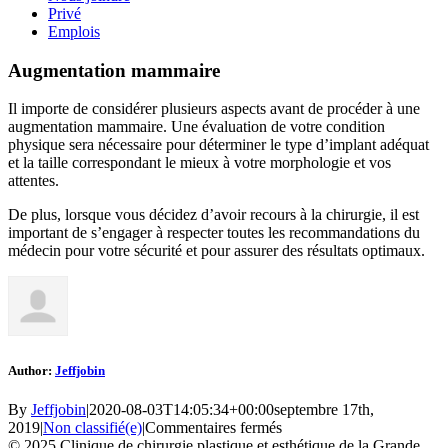
Privé
Emplois
Augmentation mammaire
Il importe de considérer plusieurs aspects avant de procéder à une
augmentation mammaire. Une évaluation de votre condition
physique sera nécessaire pour déterminer le type d’implant adéquat
et la taille correspondant le mieux à votre morphologie et vos
attentes.
De plus, lorsque vous décidez d’avoir recours à la chirurgie, il est
important de s’engager à respecter toutes les recommandations du
médecin pour votre sécurité et pour assurer des résultats optimaux.
Author:
Jeffjobin
By
Jeffjobin
|
2020-08-03T14:05:34+00:00
septembre 17th,
sur
2019
|
Non classifié(e)
|
Commentaires fermés
Augmentation
© 2025 Clinique de chirurgie plastique et esthétique de la Grande