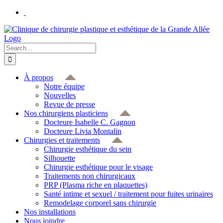
Skip
to
content
Search
for:
À propos
Notre équipe
Nouvelles
Revue de presse
Nos chirurgiens plasticiens
Docteure Isabelle C. Gagnon
Docteure Livia Montalin
Chirurgies et traitements
Chirurgie esthétique du sein
Silhouette
Chirurgie esthétique pour le visage
Traitements non chirurgicaux
PRP (Plasma riche en plaquettes)
Santé intime et sexuel / traitement pour fuites urinaires
Remodelage corporel sans chirurgie
Nos installations
Nous joindre