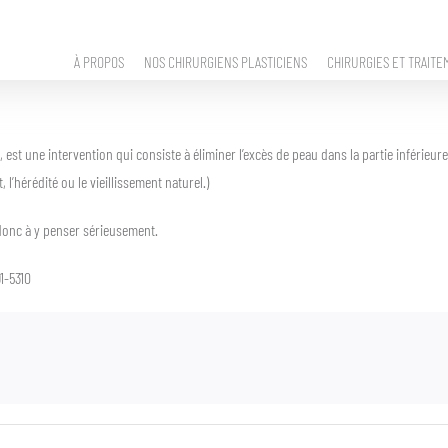
À PROPOS
NOS CHIRURGIENS PLASTICIENS
CHIRURGIES ET TRAITE
, est une intervention qui consiste à éliminer l’excès de peau dans la partie inférie
l’hérédité ou le vieillissement naturel.)
t donc à y penser sérieusement.
91-5310