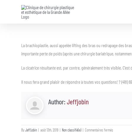
Skip
to
content
La brachioplastie, aussi appelée lifting des bras ou redrapage des bras
importante perte de poids (après une chirurgie bariatrique, notamment, 
La cicatrice résultante est, par contre, généralement très visible. C’es
Il nous fera grand plaisir de répondre à toutes vos questions! ? (418) 6
Author:
Jeffjobin
sur
By
Jeffjobin
|
août 13th, 2019
|
Non classifié(e)
|
Commentaires fermés