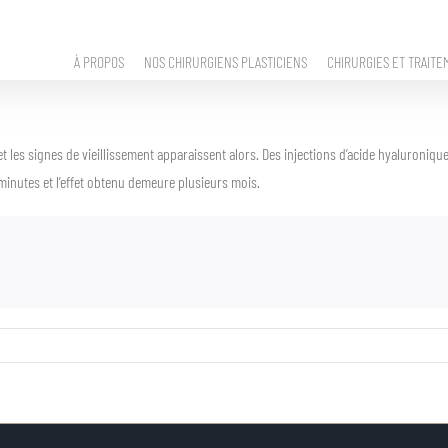
À PROPOS
NOS CHIRURGIENS PLASTICIENS
CHIRURGIES ET TRAITE
t les signes de vieillissement apparaissent alors. Des injections d’acide hyaluroniqu
minutes et l’effet obtenu demeure plusieurs mois.