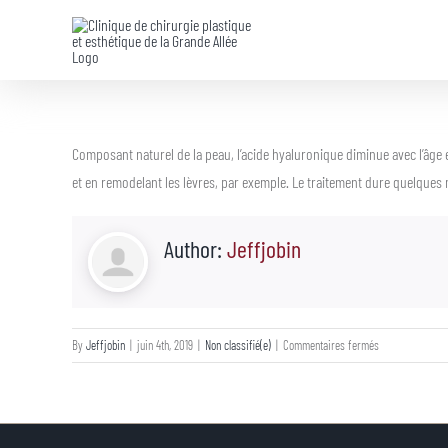
Skip
to
content
Composant naturel de la peau, l’acide hyaluronique diminue avec l’âge e
et en remodelant les lèvres, par exemple. Le traitement dure quelques 
Author:
Jeffjobin
sur
By
Jeffjobin
|
juin 4th, 2019
|
Non classifié(e)
|
Commentaires fermés