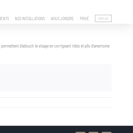
MENTS
NOS INSTALLATIONS
NOUS JOINDRE
PRIVÉ
EMPLOIS
e permettent d’adoucir le visage en corrigeant rides et plis d’amertume