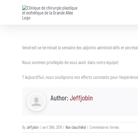
Skip
to
content
Vendredi se terminait la semaine des adjoints administratifs et secrétai
Nous sommes privilégiés de vous avoir dans notre équipe!
? Aujourd’hui, nous soulignons vos efforts constants pour l’expérience 
Author:
Jeffjobin
sur
By
Jeffjobin
|
avril 28th, 2019
|
Non classifié(e)
|
Commentaires fermés