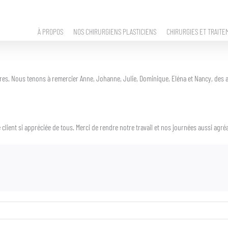
À PROPOS
NOS CHIRURGIENS PLASTICIENS
CHIRURGIES ET TRAITE
res. Nous tenons à remercier Anne, Johanne, Julie, Dominique, Eléna et Nancy, des adj
client si appréciée de tous. Merci de rendre notre travail et nos journées aussi agré