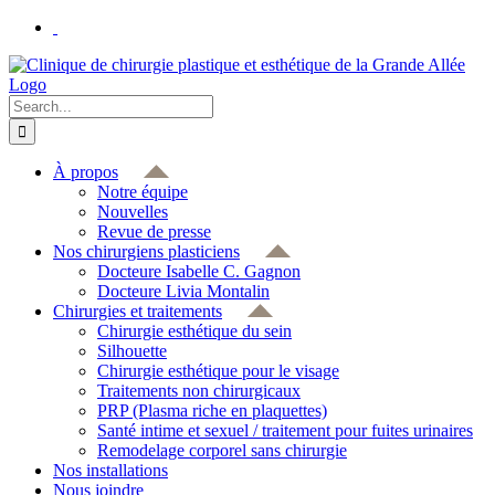
Skip
to
content
Search
for:
À propos
Notre équipe
Nouvelles
Revue de presse
Nos chirurgiens plasticiens
Docteure Isabelle C. Gagnon
Docteure Livia Montalin
Chirurgies et traitements
Chirurgie esthétique du sein
Silhouette
Chirurgie esthétique pour le visage
Traitements non chirurgicaux
PRP (Plasma riche en plaquettes)
Santé intime et sexuel / traitement pour fuites urinaires
Remodelage corporel sans chirurgie
Nos installations
Nous joindre