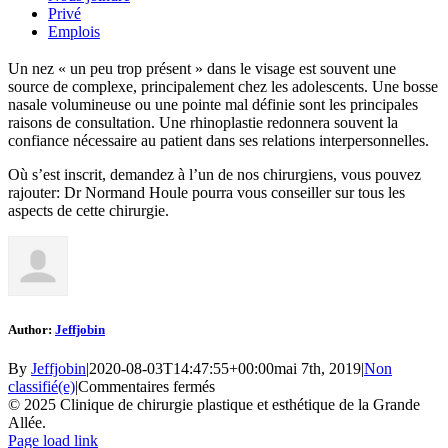
Privé
Emplois
Un nez « un peu trop présent » dans le visage est souvent une
source de complexe, principalement chez les adolescents. Une bosse
nasale volumineuse ou une pointe mal définie sont les principales
raisons de consultation. Une rhinoplastie redonnera souvent la
confiance nécessaire au patient dans ses relations interpersonnelles.
Où s’est inscrit, demandez à l’un de nos chirurgiens, vous pouvez
rajouter: Dr Normand Houle pourra vous conseiller sur tous les
aspects de cette chirurgie.
Author:
Jeffjobin
By
Jeffjobin
|
2020-08-03T14:47:55+00:00
mai 7th, 2019
|
Non
sur
classifié(e)
|
Commentaires fermés
© 2025 Clinique de chirurgie plastique et esthétique de la Grande
Allée.
Facebook
LinkedIn
Instagram
Page load link