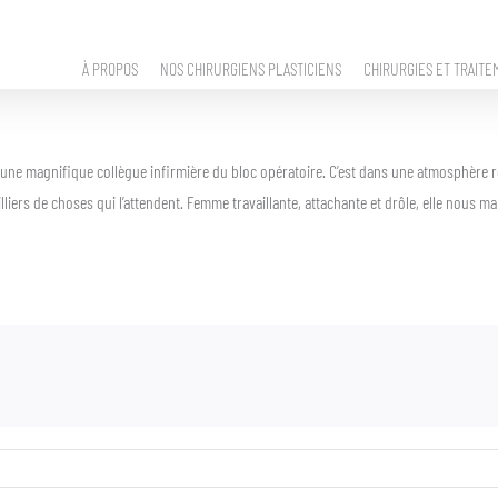
À PROPOS
NOS CHIRURGIENS PLASTICIENS
CHIRURGIES ET TRAITE
e, une magnifique collègue infirmière du bloc opératoire. C’est dans une atmosphère r
liers de choses qui l’attendent. Femme travaillante, attachante et drôle, elle nous