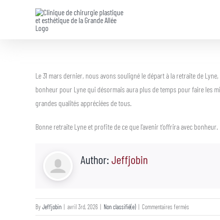
Skip
to
content
Le 31 mars dernier, nous avons souligné le départ à la retraite de Lyn
bonheur pour Lyne qui désormais aura plus de temps pour faire les mil
grandes qualités appréciées de tous.
Bonne retraite Lyne et profite de ce que l’avenir t’offrira avec bonheur.
Author:
Jeffjobin
sur
By
Jeffjobin
|
avril 3rd, 2026
|
Non classifié(e)
|
Commentaires fermés