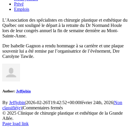
Privé
Emplois
L’Association des spécialistes en chirurgie plastique et esthétique du
Québec ont souligné le départ à la retraite du Dr Normand Houle
lors de leur congrès annuel la fin de semaine dernière au Mont-
Sainte-Anne.
Dre Isabelle Gagnon a rendu hommage à sa carrière et une plaque
souvenir lui a été remise par l’organisatrice de l’événement, Dre
Carolyne Tawile.
Author:
Jeffjobin
By
Jeffjobin
|
2026-02-26T19:42:52+00:00
février 24th, 2026
|
Non
sur
classifié(e)
|
Commentaires fermés
© 2025 Clinique de chirurgie plastique et esthétique de la Grande
Allée.
Facebook
LinkedIn
Instagram
Page load link
Go