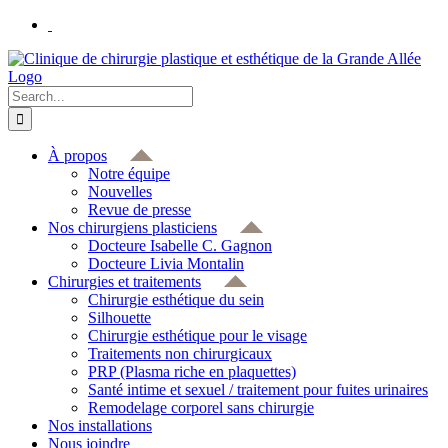
Skip
to
content
Search
for:
À propos
Notre équipe
Nouvelles
Revue de presse
Nos chirurgiens plasticiens
Docteure Isabelle C. Gagnon
Docteure Livia Montalin
Chirurgies et traitements
Chirurgie esthétique du sein
Silhouette
Chirurgie esthétique pour le visage
Traitements non chirurgicaux
PRP (Plasma riche en plaquettes)
Santé intime et sexuel / traitement pour fuites urinaires
Remodelage corporel sans chirurgie
Nos installations
Nous joindre