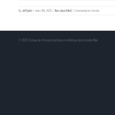
sur
By
Jeffjobin
|
mars 8th, 2025
|
Non classifié(e)
|
Commentaires fermés
© 2025 Clinique de chirurgie plastique et esthétique de la Grande Allée.