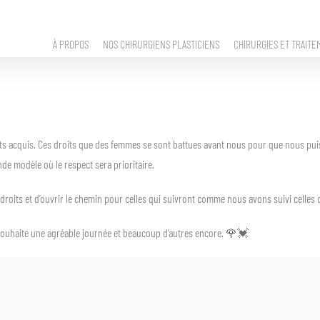
À PROPOS
NOS CHIRURGIENS PLASTICIENS
CHIRURGIES ET TRAITE
s acquis. Ces droits que des femmes se sont battues avant nous pour que nous puissio
e modèle où le respect sera prioritaire.
oits et d’ouvrir le chemin pour celles qui suivront comme nous avons suivi celles q
 souhaite une agréable journée et beaucoup d’autres encore. 🌹💓