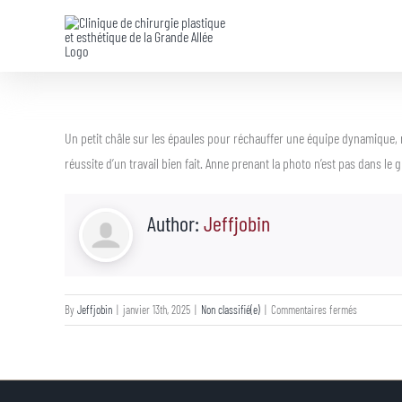
Skip
to
content
Un petit châle sur les épaules pour réchauffer une équipe dynamique, ri
réussite d’un travail bien fait. Anne prenant la photo n’est pas dans le
Author:
Jeffjobin
sur
By
Jeffjobin
|
janvier 13th, 2025
|
Non classifié(e)
|
Commentaires fermés