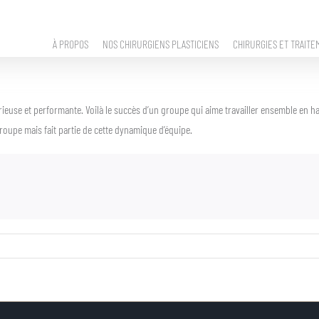
À PROPOS
NOS CHIRURGIENS PLASTICIENS
CHIRURGIES ET TRAITE
euse et performante. Voilà le succès d’un groupe qui aime travailler ensemble en har
 groupe mais fait partie de cette dynamique d’équipe.