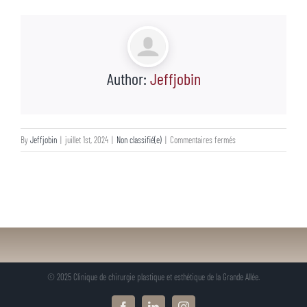
Author:
Jeffjobin
sur
By
Jeffjobin
|
juillet 1st, 2024
|
Non classifié(e)
|
Commentaires fermés
© 2025 Clinique de chirurgie plastique et esthétique de la Grande Allée.