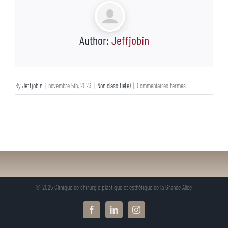
Author:
Jeffjobin
sur
By
Jeffjobin
|
novembre 5th, 2023
|
Non classifié(e)
|
Commentaires fermés
© 2025 Clinique de chirurgie plastique et esthétique de la Grande Allée.
Facebook
LinkedIn
Instagram