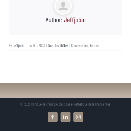
Author:
Jeffjobin
sur
By
Jeffjobin
|
mai 9th, 2023
|
Non classifié(e)
|
Commentaires fermés
© 2025 Clinique de chirurgie plastique et esthétique de la Grande Allée.
Facebook
LinkedIn
Instagram