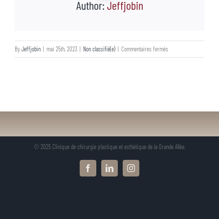
Author:
Jeffjobin
sur
By
Jeffjobin
|
mai 25th, 2023
|
Non classifié(e)
|
Commentaires fermés
© 2025 Clinique de chirurgie plastique et esthétique de la Grande Allée.
Facebook
LinkedIn
Instagram