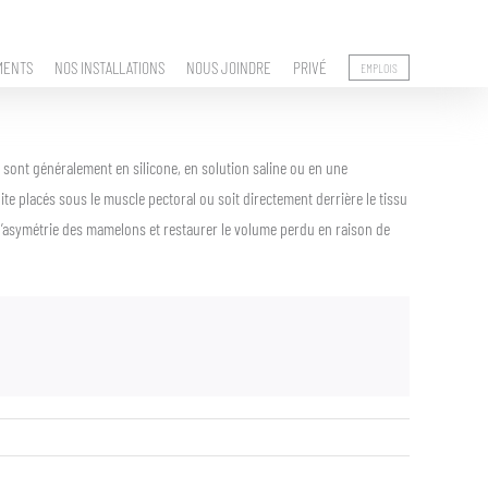
MENTS
NOS INSTALLATIONS
NOUS JOINDRE
PRIVÉ
EMPLOIS
s sont généralement en silicone, en solution saline ou en une
ite placés sous le muscle pectoral ou soit directement derrière le tissu
r l’asymétrie des mamelons et restaurer le volume perdu en raison de