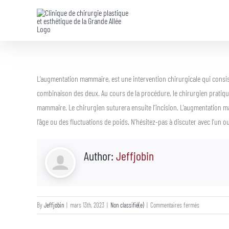
Skip
to
content
L’augmentation mammaire, est une intervention chirurgicale qui consiste
combinaison des deux. Au cours de la procédure, le chirurgien pratiquer
mammaire. Le chirurgien suturera ensuite l’incision. L’augmentation ma
l’âge ou des fluctuations de poids. N’hésitez-pas à discuter avec l’un 
Author:
Jeffjobin
sur
By
Jeffjobin
|
mars 13th, 2023
|
Non classifié(e)
|
Commentaires fermés