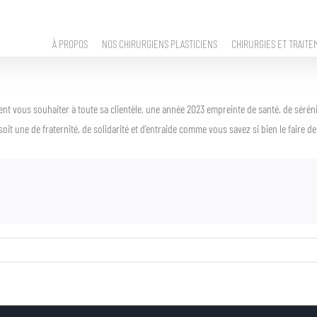
À PROPOS
NOS CHIRURGIENS PLASTICIENS
CHIRURGIES ET TRAITE
nt vous souhaiter à toute sa clientèle, une année 2023 empreinte de santé, de sérénit
t une de fraternité, de solidarité et d’entraide comme vous savez si bien le faire dep