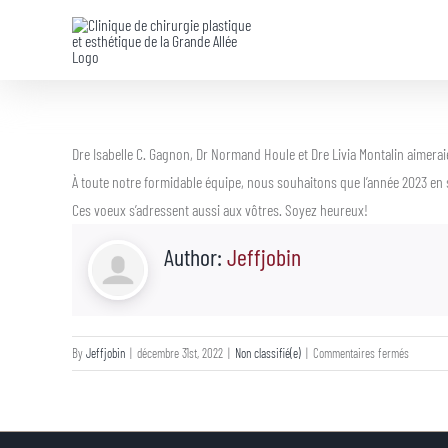
Skip
to
content
Dre Isabelle C. Gagnon, Dr Normand Houle et Dre Livia Montalin aimeraie
À toute notre formidable équipe, nous souhaitons que l’année 2023 en soi
Ces voeux s’adressent aussi aux vôtres. Soyez heureux!
Author:
Jeffjobin
sur
By
Jeffjobin
|
décembre 31st, 2022
|
Non classifié(e)
|
Commentaires fermés