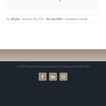
sur
By
Jeffjobin
|
décembre 24th, 2022
|
Non classifié(e)
|
Commentaires fermés
© 2025 Clinique de chirurgie plastique et esthétique de la Grande Allée.
Facebook
LinkedIn
Instagram