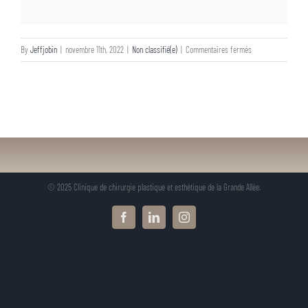
sur
By
Jeffjobin
|
novembre 11th, 2022
|
Non classifié(e)
|
Commentaires fermés
© 2025 Clinique de chirurgie plastique et esthétique de la Grande Allée.
Facebook
LinkedIn
Instagram