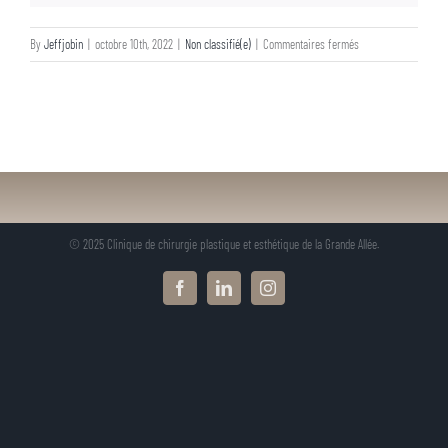
sur
By
Jeffjobin
|
octobre 10th, 2022
|
Non classifié(e)
|
Commentaires fermés
© 2025 Clinique de chirurgie plastique et esthétique de la Grande Allée.
Facebook
LinkedIn
Instagram