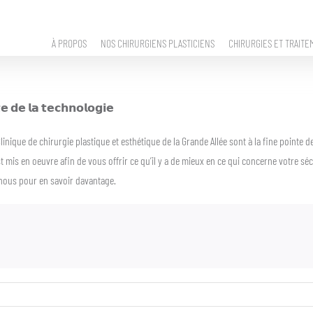
À PROPOS
NOS CHIRURGIENS PLASTICIENS
CHIRURGIES ET TRAITE
𝘁𝗲 𝗱𝗲 𝗹𝗮 𝘁𝗲𝗰𝗵𝗻𝗼𝗹𝗼𝗴𝗶𝗲
Clinique de chirurgie plastique et esthétique de la Grande Allée sont à la fine pointe 
 mis en oeuvre afin de vous offrir ce qu’il y a de mieux en ce qui concerne votre sécu
z-nous pour en savoir davantage.