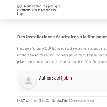
Skip
to
content
𝗗𝗲𝘀 𝗶𝗻𝘀𝘁𝗮𝗹𝗹𝗮𝘁𝗶𝗼𝗻𝘀 𝘀𝗲́𝗰𝘂𝗿𝗶𝘁𝗮𝗶𝗿𝗲𝘀 𝗮̀ 𝗹𝗮 𝗳𝗶𝗻𝗲 𝗽𝗼𝗶
Inauguré à l’automne 2006, le bloc opératoire et les installations de la 
répondre aux normes de sécurité exigée par Agrément Canada. Tout est
privée permet une arrivée et un départ en toute discrétion. Contacte
Author:
Jeffjobin
sur
By
Jeffjobin
|
juillet 25th, 2022
|
Non classifié(e)
|
Commentaires fermés