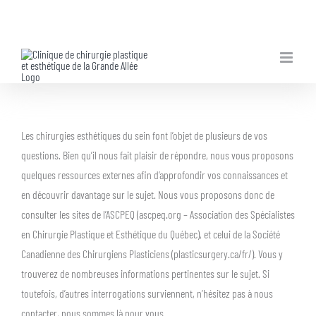
Skip
to
content
Les chirurgies esthétiques du sein font l’objet de plusieurs de vos
questions. Bien qu’il nous fait plaisir de répondre, nous vous proposons
quelques ressources externes afin d’approfondir vos connaissances et
en découvrir davantage sur le sujet. Nous vous proposons donc de
consulter les sites de l’ASCPEQ (ascpeq.org – Association des Spécialistes
en Chirurgie Plastique et Esthétique du Québec), et celui de la Société
Canadienne des Chirurgiens Plasticiens (plasticsurgery.ca/fr/). Vous y
trouverez de nombreuses informations pertinentes sur le sujet. Si
toutefois, d’autres interrogations surviennent, n’hésitez pas à nous
contacter, nous sommes là pour vous.