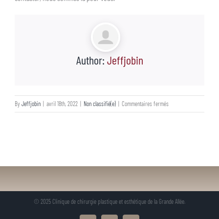
Author:
Jeffjobin
sur
By
Jeffjobin
|
avril 18th, 2022
|
Non classifié(e)
|
Commentaires fermés
© 2025 Clinique de chirurgie plastique et esthétique de la Grande Allée.