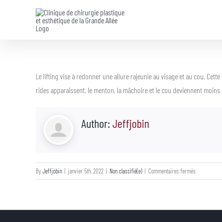
Skip
to
content
Le lifting vise à redonner une allure rajeunie au visage et au cou. Cett
rides apparaissent. le menton, la mâchoire et le cou deviennent moins 
Author:
Jeffjobin
sur
By
Jeffjobin
|
janvier 5th, 2022
|
Non classifié(e)
|
Commentaires fermés