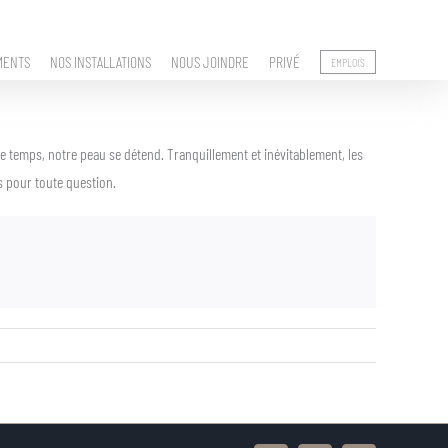
MENTS
NOS INSTALLATIONS
NOUS JOINDRE
PRIVÉ
EMPLOIS
le temps, notre peau se détend. Tranquillement et inévitablement, les
us pour toute question.