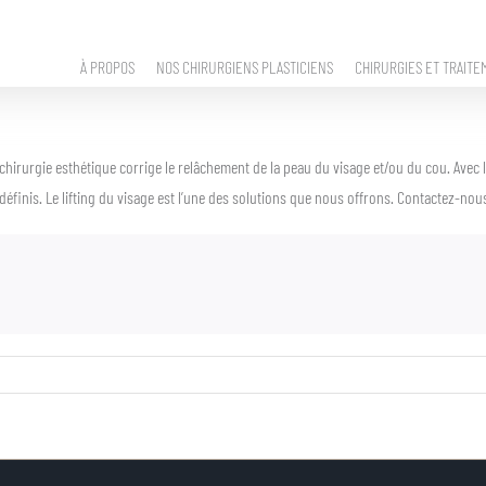
À PROPOS
NOS CHIRURGIENS PLASTICIENS
CHIRURGIES ET TRAITE
e chirurgie esthétique corrige le relâchement de la peau du visage et/ou du cou. Avec 
définis. Le lifting du visage est l’une des solutions que nous offrons. Contactez-no