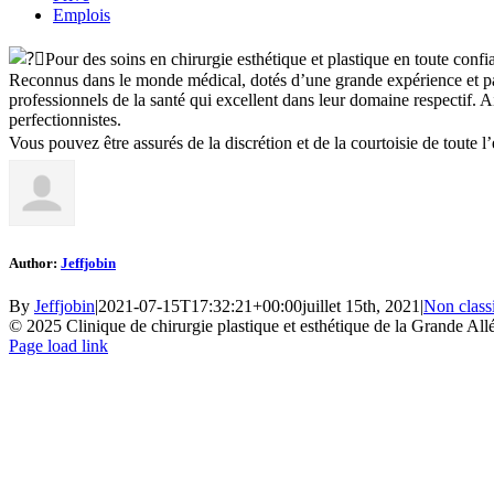
Emplois
Pour des soins en chirurgie esthétique et plastique en toute confi
Reconnus dans le monde médical, dotés d’une grande expérience et passi
professionnels de la santé qui excellent dans leur domaine respectif. A
perfectionnistes.
Vous pouvez être assurés de la discrétion et de la courtoisie de toute l
Author:
Jeffjobin
By
Jeffjobin
|
2021-07-15T17:32:21+00:00
juillet 15th, 2021
|
Non classi
© 2025 Clinique de chirurgie plastique et esthétique de la Grande All
Facebook
LinkedIn
Instagram
Page load link
Go
to
Top