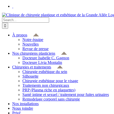
Skip
to
content
Search
for:
À propos
Notre équipe
Nouvelles
Revue de presse
Nos chirurgiens plasticiens
Docteure Isabelle C. Gagnon
Docteure Livia Montalin
Chirurgies et traitements
Chirurgie esthétique du sein
Silhouette
Chirurgie esthétique pour le visage
Traitements non chirurgicaux
PRP (Plasma riche en plaquettes)
Santé intime et sexuel / traitement pour fuites urinaires
Remodelage corporel sans chirurgie
Nos installations
Nous joindre
Privé