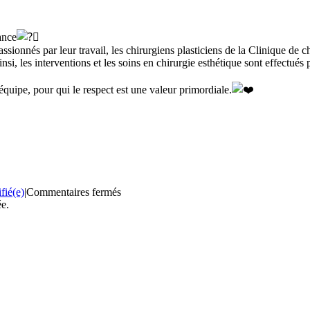
ance
onnés par leur travail, les chirurgiens plasticiens de la Clinique de ch
insi, les interventions et les soins en chirurgie esthétique sont effectué
’équipe, pour qui le respect est une valeur primordiale.
sur
fié(e)
|
Commentaires fermés
ée.