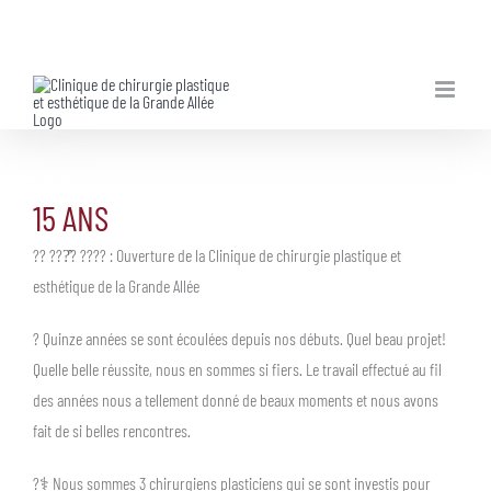
Skip
to
content
15 ANS
?? ???̂? ???? : Ouverture de la Clinique de chirurgie plastique et
esthétique de la Grande Allée
? Quinze années se sont écoulées depuis nos débuts. Quel beau projet!
Quelle belle réussite, nous en sommes si fiers. Le travail effectué au fil
des années nous a tellement donné de beaux moments et nous avons
fait de si belles rencontres.
?‍⚕️ Nous sommes 3 chirurgiens plasticiens qui se sont investis pour