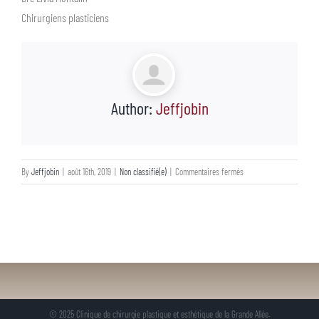
Chirurgiens plasticiens
Author:
Jeffjobin
sur
By
Jeffjobin
|
août 16th, 2019
|
Non classifié(e)
|
Commentaires fermés
15
ans
© 2025 Clinique de chirurgie plastique et esthétique de la Grande Allée.