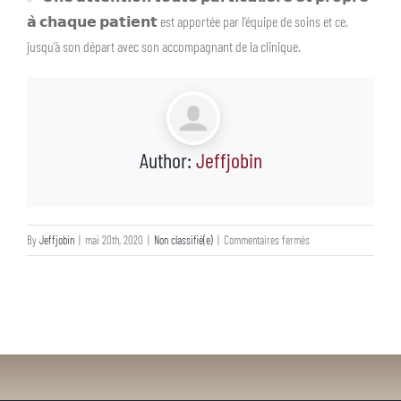
𝗮̀ 𝗰𝗵𝗮𝗾𝘂𝗲 𝗽𝗮𝘁𝗶𝗲𝗻𝘁 est apportée par l’équipe de soins et ce,
jusqu’à son départ avec son accompagnant de la clinique.
Author:
Jeffjobin
sur
By
Jeffjobin
|
mai 20th, 2020
|
Non classifié(e)
|
Commentaires fermés