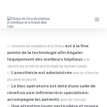
Skip
to
content
✅ L’ensemble des installations de la Clinique 𝗲𝘀𝘁 𝗮̀ 𝗹𝗮 𝗳𝗶𝗻𝗲
𝗽𝗼𝗶𝗻𝘁𝗲 𝗱𝗲 𝗹𝗮 𝘁𝗲𝗰𝗵𝗻𝗼𝗹𝗼𝗴𝗶𝗲 𝗮𝗳𝗶𝗻 𝗱’𝗲́𝗴𝗮𝗹𝗲𝗿
𝗹’𝗲́𝗾𝘂𝗶𝗽𝗲𝗺𝗲𝗻𝘁 𝗱𝗲𝘀 𝗺𝗲𝗶𝗹𝗹𝗲𝘂𝗿𝘀 𝗵𝗼̂𝗽𝗶𝘁𝗮𝘂𝘅 et de
répondre aux normes de sécurité exigée par Agrément Canada.
✅ 𝗟’𝗮𝗻𝗲𝘀𝘁𝗵𝗲́𝘀𝗶𝗲 𝗲𝘀𝘁 𝗮𝗱𝗺𝗶𝗻𝗶𝘀𝘁𝗿𝗲́𝗲 selon les critères les
plus élevés de sécurité.
✅ 𝗟𝗲 𝗯𝗹𝗼𝗰 𝗼𝗽𝗲́𝗿𝗮𝘁𝗼𝗶𝗿𝗲 𝗲𝘀𝘁 𝗱𝗼𝘁𝗲́ 𝗱’𝘂𝗻𝗲 𝘀𝗮𝗹𝗹𝗲 𝗱𝗲
𝗿𝗲́𝘃𝗲𝗶𝗹 𝗼𝘂̀ 𝘂𝗻(𝗲) 𝗶𝗻𝗳𝗶𝗿𝗺𝗶𝗲𝗿(𝗲̀𝗿𝗲) 𝘀𝗽𝗲́𝗰𝗶𝗮𝗹𝗶𝘀𝗲́(𝗲)
𝗮𝗰𝗰𝗼𝗺𝗽𝗮𝗴𝗻𝗲 𝗹𝗲𝘀 𝗽𝗮𝘁𝗶𝗲𝗻𝘁𝘀 après leur chirurgie.
✅ 𝗨𝗻𝗲 𝗮𝘁𝘁𝗲𝗻𝘁𝗶𝗼𝗻 𝘁𝗼𝘂𝘁𝗲 𝗽𝗮𝗿𝘁𝗶𝗰𝘂𝗹𝗶𝗲̀𝗿𝗲 𝗲𝘁 𝗽𝗿𝗼𝗽𝗿𝗲