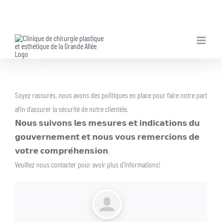
Skip
to
content
Soyez rassurés, nous avons des politiques en place pour faire notre part
afin d’assurer la sécurité de notre clientèle.
𝗡𝗼𝘂𝘀 𝘀𝘂𝗶𝘃𝗼𝗻𝘀 𝗹𝗲𝘀 𝗺𝗲𝘀𝘂𝗿𝗲𝘀 𝗲𝘁 𝗶𝗻𝗱𝗶𝗰𝗮𝘁𝗶𝗼𝗻𝘀 𝗱𝘂
𝗴𝗼𝘂𝘃𝗲𝗿𝗻𝗲𝗺𝗲𝗻𝘁 𝗲𝘁 𝗻𝗼𝘂𝘀 𝘃𝗼𝘂𝘀 𝗿𝗲𝗺𝗲𝗿𝗰𝗶𝗼𝗻𝘀 𝗱𝗲
𝘃𝗼𝘁𝗿𝗲 𝗰𝗼𝗺𝗽𝗿𝗲́𝗵𝗲𝗻𝘀𝗶𝗼𝗻.
Veuillez nous contacter pour avoir plus d’informations!