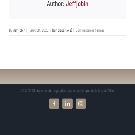
Author:
Jeffjobin
sur
By
Jeffjobin
|
juillet 8th, 2020
|
Non classifié(e)
|
Commentaires fermés
© 2025 Clinique de chirurgie plastique et esthétique de la Grande Allée.
Facebook
LinkedIn
Instagram