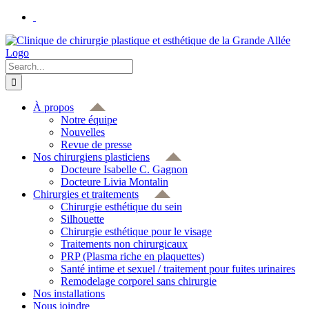
Skip
to
content
Search
for:
À propos
Notre équipe
Nouvelles
Revue de presse
Nos chirurgiens plasticiens
Docteure Isabelle C. Gagnon
Docteure Livia Montalin
Chirurgies et traitements
Chirurgie esthétique du sein
Silhouette
Chirurgie esthétique pour le visage
Traitements non chirurgicaux
PRP (Plasma riche en plaquettes)
Santé intime et sexuel / traitement pour fuites urinaires
Remodelage corporel sans chirurgie
Nos installations
Nous joindre