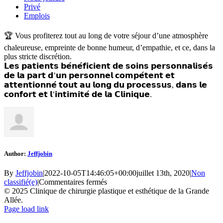
Privé
Emplois
🏆 Vous profiterez tout au long de votre séjour d’une atmosphère
chaleureuse, empreinte de bonne humeur, d’empathie, et ce, dans la
plus stricte discrétion.
𝗟𝗲𝘀 𝗽𝗮𝘁𝗶𝗲𝗻𝘁𝘀 𝗯𝗲́𝗻𝗲́𝗳𝗶𝗰𝗶𝗲𝗻𝘁 𝗱𝗲 𝘀𝗼𝗶𝗻𝘀 𝗽𝗲𝗿𝘀𝗼𝗻𝗻𝗮𝗹𝗶𝘀𝗲́𝘀
𝗱𝗲 𝗹𝗮 𝗽𝗮𝗿𝘁 𝗱’𝘂𝗻 𝗽𝗲𝗿𝘀𝗼𝗻𝗻𝗲𝗹 𝗰𝗼𝗺𝗽𝗲́𝘁𝗲𝗻𝘁 𝗲𝘁
𝗮𝘁𝘁𝗲𝗻𝘁𝗶𝗼𝗻𝗻𝗲́ 𝘁𝗼𝘂𝘁 𝗮𝘂 𝗹𝗼𝗻𝗴 𝗱𝘂 𝗽𝗿𝗼𝗰𝗲𝘀𝘀𝘂𝘀, 𝗱𝗮𝗻𝘀 𝗹𝗲
𝗰𝗼𝗻𝗳𝗼𝗿𝘁 𝗲𝘁 𝗹’𝗶𝗻𝘁𝗶𝗺𝗶𝘁𝗲́ 𝗱𝗲 𝗹𝗮 𝗖𝗹𝗶𝗻𝗶𝗾𝘂𝗲.
Author:
Jeffjobin
By
Jeffjobin
|
2022-10-05T14:46:05+00:00
juillet 13th, 2020
|
Non
sur
classifié(e)
|
Commentaires fermés
© 2025 Clinique de chirurgie plastique et esthétique de la Grande
Allée.
Facebook
LinkedIn
Instagram
Page load link
Go