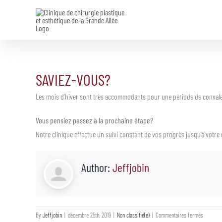
Skip
to
content
SAVIEZ-VOUS?
Les mois d’hiver sont très accommodants pour une période de convalesc
Vous pensiez passez à la prochaine étape?
Notre clinique effectue un suivi constant de vos progrès jusqu’à votre
Author:
Jeffjobin
sur
By
Jeffjobin
|
décembre 25th, 2019
|
Non classifié(e)
|
Commentaires fermés